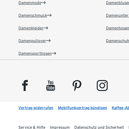
Damenmode
Damenbluse
Damenschmuck
Damenunter
Damenkleider
Damenhose
Damenpullover
Damenschuh
Damensporthosen
facebook
youtube
pinterest
instagram
Vertrag widerrufen
Mobilfunkvertrag kündigen
Kaffee-A
Service & Hilfe
Impressum
Datenschutz und Sicherheit