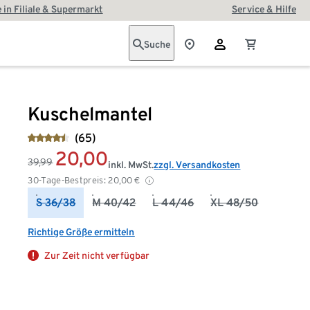
 in Filiale & Supermarkt
Service & Hilfe
Suche
Kuschelmantel
(65)
20,00
39,99
inkl. MwSt.
zzgl. Versandkosten
30-Tage-Bestpreis:
20,00
€
S 36/38
M 40/42
L 44/46
XL 48/50
Richtige Größe ermitteln
Zur Zeit nicht verfügbar