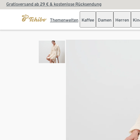
Gratisversand ab 29 € & kostenlose Rücksendung
Themenwelten
Kaffee
Damen
Herren
Kin