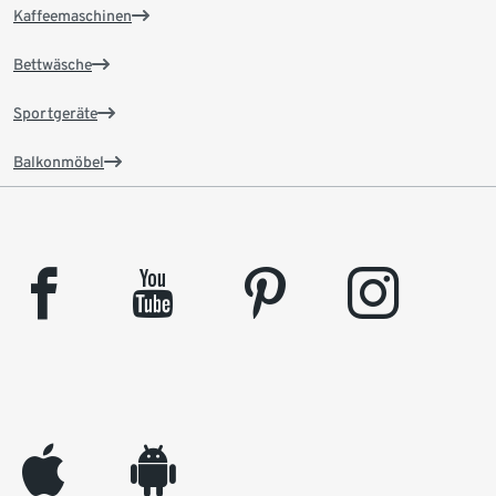
Kaffeemaschinen
Bettwäsche
Sportgeräte
Balkonmöbel
facebook
youtube
pinterest
instagram
appleinc
android