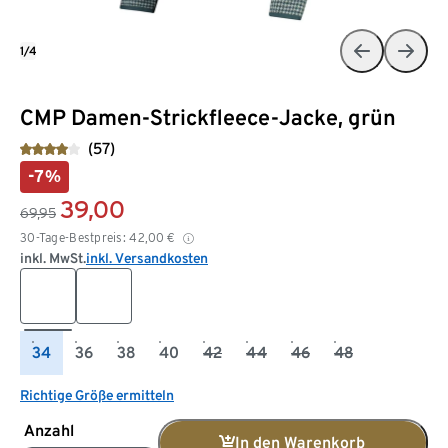
1/4
CMP Damen-Strickfleece-Jacke, grün
(57)
-7%
39,00
69,95
30-Tage-Bestpreis:
42,00
€
inkl. MwSt.
inkl. Versandkosten
34
36
38
40
42
44
46
48
Richtige Größe ermitteln
Anzahl
In den Warenkorb