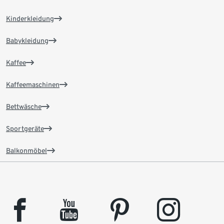
Kinderkleidung
Babykleidung
Kaffee
Kaffeemaschinen
Bettwäsche
Sportgeräte
Balkonmöbel
facebook
youtube
pinterest
instagram