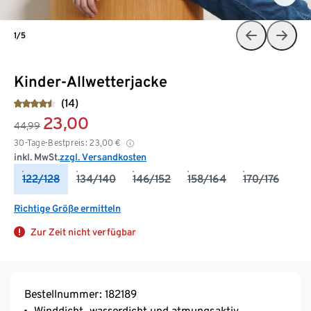
1/5
Kinder-Allwetterjacke
(14)
23,00
44,99
30-Tage-Bestpreis:
23,00
€
inkl. MwSt.
zzgl. Versandkosten
122/128
134/140
146/152
158/164
170/176
Richtige Größe ermitteln
Zur Zeit nicht verfügbar
Bestellnummer: 182189
Winddicht, wasserdicht und atmungsaktiv