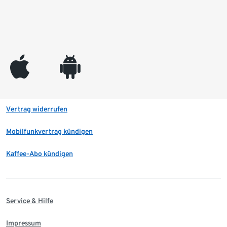
appleinc
android
Vertrag widerrufen
Mobilfunkvertrag kündigen
Kaffee-Abo kündigen
Service & Hilfe
Impressum