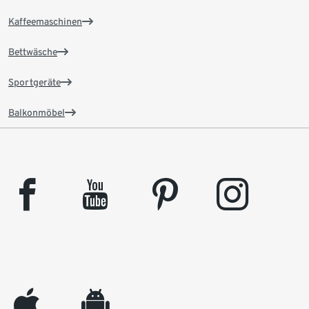
Kaffeemaschinen
Bettwäsche
Sportgeräte
Balkonmöbel
facebook
youtube
pinterest
instagram
appleinc
android