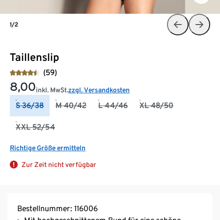
1/2
Taillenslip
(59)
8,00
inkl. MwSt.
zzgl. Versandkosten
S 36/38
M 40/42
L 44/46
XL 48/50
XXL 52/54
Richtige Größe ermitteln
Zur Zeit nicht verfügbar
Bestellnummer: 116006