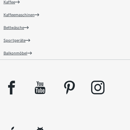
Kaffee
Kaffeemaschinen
Bettwäsche
Sportgeräte
Balkonmöbel
facebook
youtube
pinterest
instagram