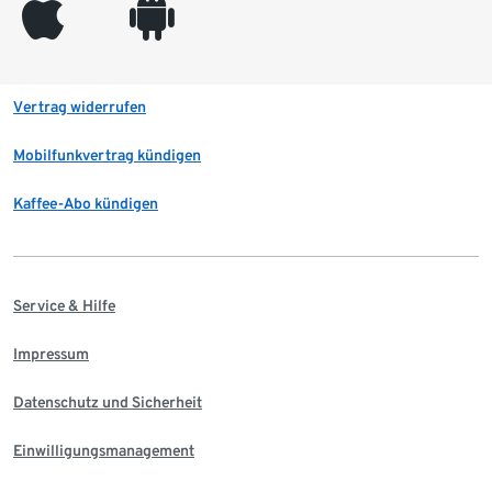
appleinc
android
Vertrag widerrufen
Mobilfunkvertrag kündigen
Kaffee-Abo kündigen
Service & Hilfe
Impressum
Datenschutz und Sicherheit
Einwilligungsmanagement