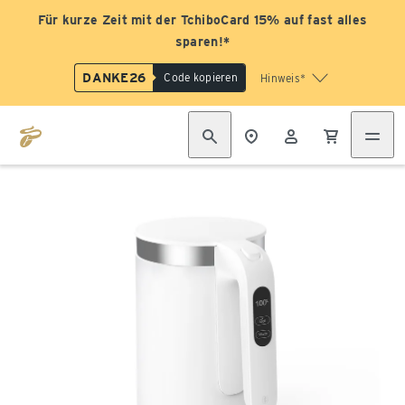
Für kurze Zeit mit der TchiboCard 15% auf fast alles
sparen!*
DANKE26
Code kopieren
Hinweis*