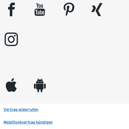
facebook
youtube
pinterest
xing
instagram
appleinc
android
Vertrag widerrufen
Mobilfunkvertrag kündigen