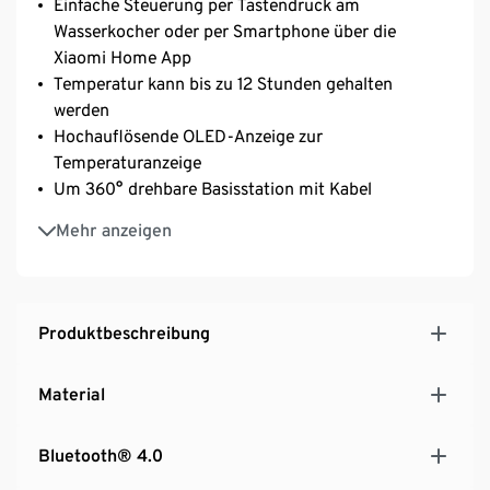
Einfache Steuerung per Tastendruck am
Wasserkocher oder per Smartphone über die
Xiaomi Home App
Temperatur kann bis zu 12 Stunden gehalten
werden
Hochauflösende OLED-Anzeige zur
Temperaturanzeige
Um 360° drehbare Basisstation mit Kabel
Vordefinierte Temperaturprofile für eine optimale
Mehr anzeigen
Zubereitung von Babynahrung, Tee etc.
3-facher Sicherheitsschutz mit Abschaltautomatik,
z.B. bei fehlendem Wasser
Smarter Küchenhelfer in modernem Design – auch
Produktbeschreibung
in Schwarz erhältlich
Material
Bluetooth® 4.0