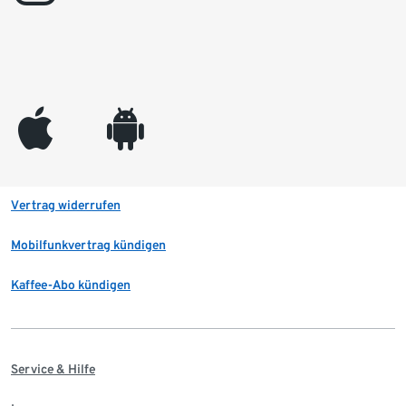
appleinc
android
Vertrag widerrufen
Mobilfunkvertrag kündigen
Kaffee-Abo kündigen
Service & Hilfe