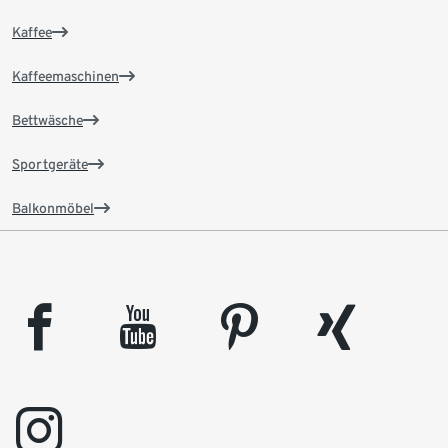
Kaffee
Kaffeemaschinen
Bettwäsche
Sportgeräte
Balkonmöbel
facebook
youtube
pinterest
xing
instagram