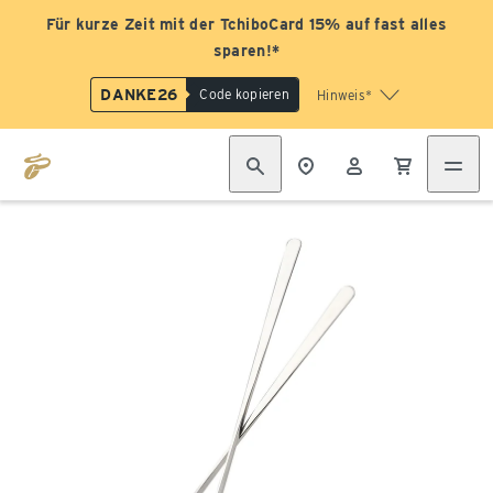
Für kurze Zeit mit der TchiboCard 15% auf fast alles
sparen!*
DANKE26
Code kopieren
Hinweis*