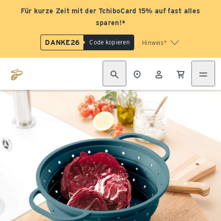
Für kurze Zeit mit der TchiboCard 15% auf fast alles
sparen!*
DANKE26
Code kopieren
Hinweis*