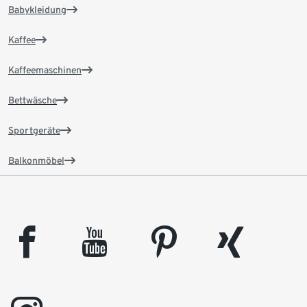
Babykleidung
Kaffee
Kaffeemaschinen
Bettwäsche
Sportgeräte
Balkonmöbel
facebook
youtube
pinterest
xing