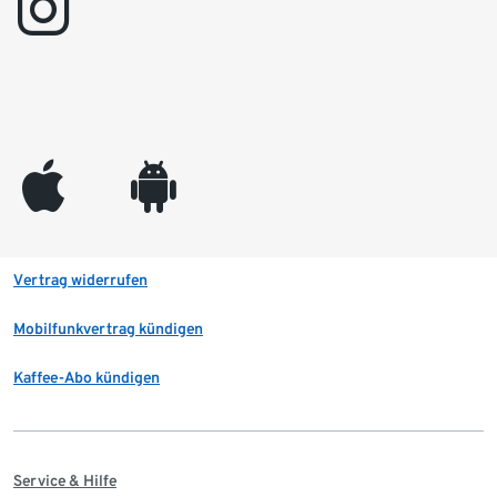
instagram
appleinc
android
Vertrag widerrufen
Mobilfunkvertrag kündigen
Kaffee-Abo kündigen
Service & Hilfe