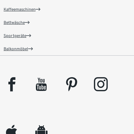
Kaffeemaschinen
Bettwäsche
Sportgeräte
Balkonmöbel
facebook
youtube
pinterest
instagram
appleinc
android