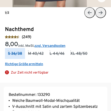
1/2
Nachthemd
(249)
8,00
inkl. MwSt.
zzgl. Versandkosten
S 36/38
M 40/42
L 44/46
XL 48/50
Richtige Größe ermitteln
Zur Zeit nicht verfügbar
Bestellnummer: 133290
Weiche Baumwoll-Modal-Mischqualität
V-Ausschnitt mit Satin und zartem Spitzenbesatz