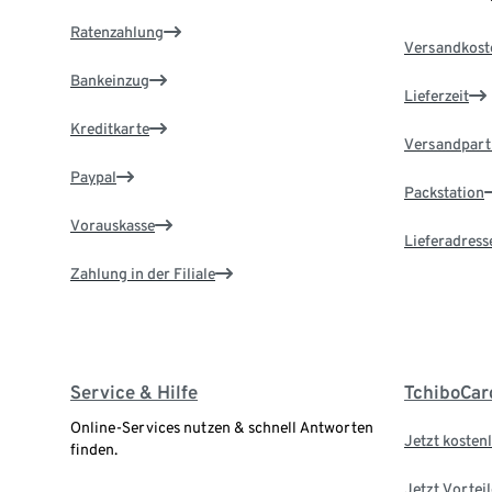
Ratenzahlung
Versandkost
Bankeinzug
Lieferzeit
Kreditkarte
Versandpart
Paypal
Packstation
Vorauskasse
Lieferadress
Zahlung in der Filiale
Service & Hilfe
TchiboCar
Online-Services nutzen & schnell Antworten
Jetzt kostenl
finden.
Jetzt Vortei