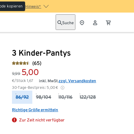
ode kopieren
Hinweis*
Suche
3 Kinder-Pantys
(65)
5,00
9,99
€/Stück
1,67
inkl. MwSt.
zzgl. Versandkosten
30-Tage-Bestpreis:
5,00
€
86/92
98/104
110/116
122/128
Richtige Größe ermitteln
Zur Zeit nicht verfügbar