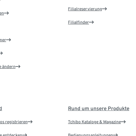
Filialreservierung
en
Filialfinder
ner
e ändern
d
Rund um unsere Produkte
os registrieren
Tchibo Kataloge & Magazine
le entdecken
Bedienungsanleitungen