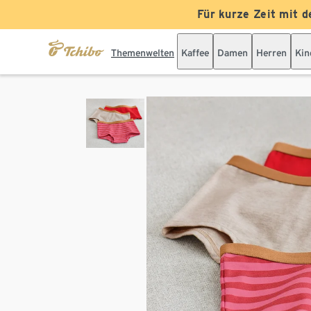
Für kurze Zeit mit d
Themenwelten
Kaffee
Damen
Herren
Kin