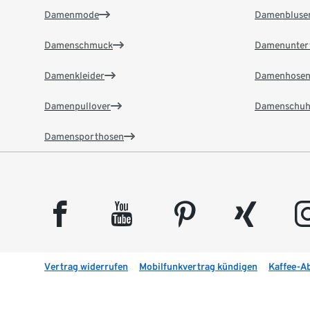
Damenmode
Damenbluse
Damenschmuck
Damenunter
Damenkleider
Damenhose
Damenpullover
Damenschuh
Damensporthosen
facebook
youtube
pinterest
xing
insta
Vertrag widerrufen
Mobilfunkvertrag kündigen
Kaffee-A