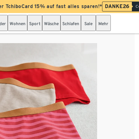
er TchiboCard 15% auf fast alles sparen!*
DANKE26
C
der
Wohnen
Sport
Wäsche
Schlafen
Sale
Mehr