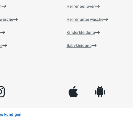
n
Herrenpullover
wäsche
Herrenunterwäsche
n
Kinderkleidung
e
Babykleidung
gram
appleinc
android
bo kündigen