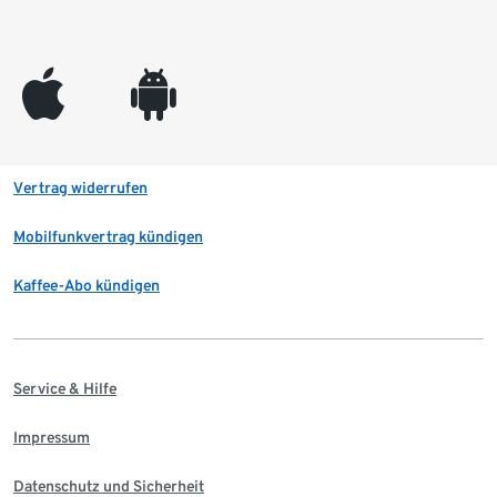
appleinc
android
Vertrag widerrufen
Mobilfunkvertrag kündigen
Kaffee-Abo kündigen
Service & Hilfe
Impressum
Datenschutz und Sicherheit