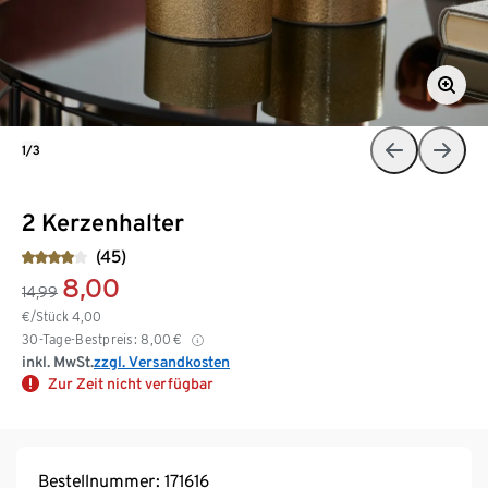
1/3
2 Kerzenhalter
(45)
8,00
14,99
€/Stück
4,00
30-Tage-Bestpreis:
8,00
€
inkl. MwSt.
zzgl. Versandkosten
Zur Zeit nicht verfügbar
Bestellnummer: 171616