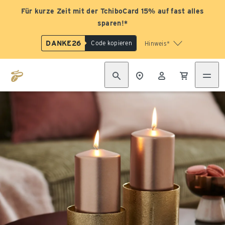
Für kurze Zeit mit der TchiboCard 15% auf fast alles
sparen!*
DANKE26
Code kopieren
Hinweis*