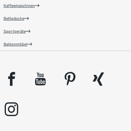
Kaffeemaschinen
Bettwäsche
Sportgeräte
Balkonmöbel
facebook
youtube
pinterest
xing
instagram