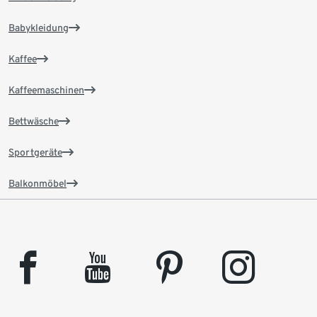
Babykleidung
Kaffee
Kaffeemaschinen
Bettwäsche
Sportgeräte
Balkonmöbel
facebook
youtube
pinterest
instagram