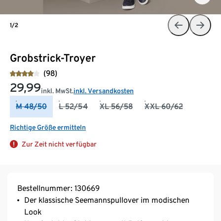
1/2
Grobstrick-Troyer
(98)
29,99
inkl. MwSt.
inkl. Versandkosten
M 48/50
L 52/54
XL 56/58
XXL 60/62
Richtige Größe ermitteln
Zur Zeit nicht verfügbar
Bestellnummer: 130669
Der klassische Seemannspullover im modischen
Look