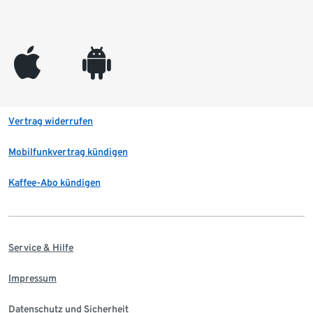
appleinc
android
Vertrag widerrufen
Mobilfunkvertrag kündigen
Kaffee-Abo kündigen
Service & Hilfe
Impressum
Datenschutz und Sicherheit