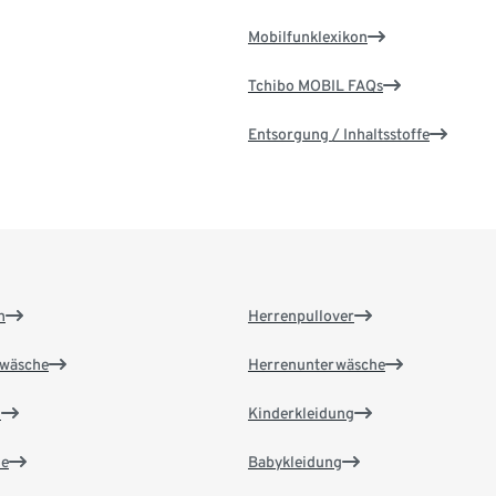
Mobilfunklexikon
Tchibo MOBIL FAQs
Entsorgung / Inhaltsstoffe
n
Herrenpullover
wäsche
Herrenunterwäsche
n
Kinderkleidung
e
Babykleidung