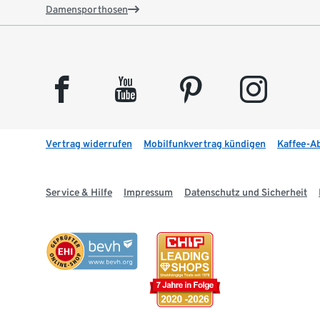
Damensporthosen
facebook
youtube
pinterest
instagram
Vertrag widerrufen
Mobilfunkvertrag kündigen
Kaffee-A
Service & Hilfe
Impressum
Datenschutz und Sicherheit