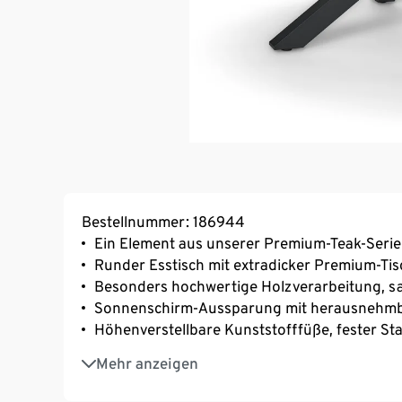
Bestellnummer: 186944
Ein Element aus unserer Premium-Teak-Serie
Runder Esstisch mit extradicker Premium-Tis
Besonders hochwertige Holzverarbeitung, s
Sonnenschirm-Aussparung mit herausnehmba
Höhenverstellbare Kunststofffüße, fester S
Langlebiges, pflegeleichtes Gestell aus rost
Mehr anzeigen
Hochwertiges Teak-Massivholz, unbehandelt
UV- und witterungsbeständig