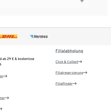
Filialabholung
d ab 29 € & kostenlose
Click & Collect
.
Filialreservierung
en
Filialfinder
ner