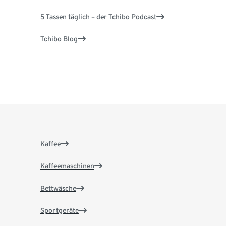
5 Tassen täglich – der Tchibo Podcast
Tchibo Blog
Kaffee
Kaffeemaschinen
Bettwäsche
Sportgeräte