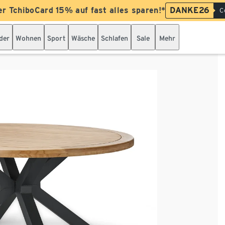
er TchiboCard 15% auf fast alles sparen!*
DANKE26
C
der
Wohnen
Sport
Wäsche
Schlafen
Sale
Mehr