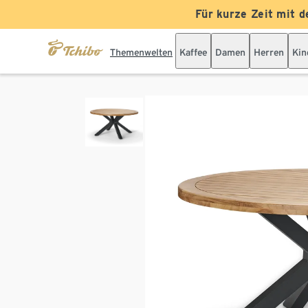
Für kurze Zeit mit d
Themenwelten
Kaffee
Damen
Herren
Kin