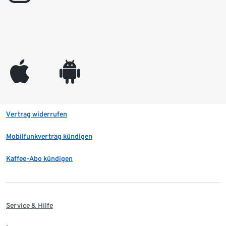
appleinc
android
Vertrag widerrufen
Mobilfunkvertrag kündigen
Kaffee-Abo kündigen
Service & Hilfe