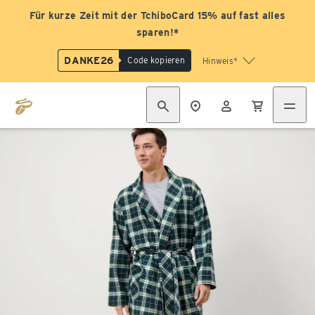
Für kurze Zeit mit der TchiboCard 15% auf fast alles
sparen!*
DANKE26
Code kopieren
Hinweis*