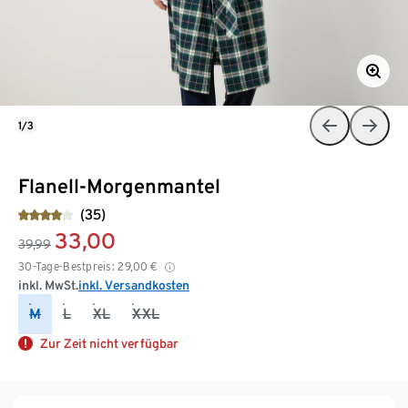
1/3
Flanell-Morgenmantel
(35)
33,00
39,99
30-Tage-Bestpreis:
29,00
€
inkl. MwSt.
inkl. Versandkosten
M
L
XL
XXL
Zur Zeit nicht verfügbar