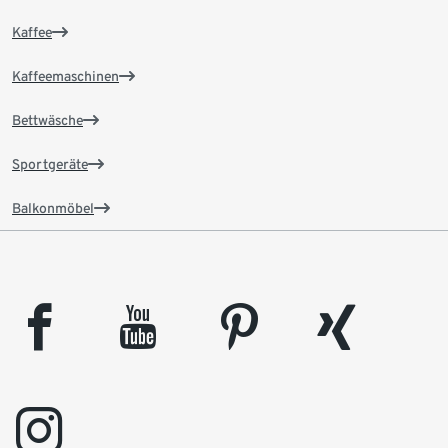
Kaffee
Kaffeemaschinen
Bettwäsche
Sportgeräte
Balkonmöbel
facebook
youtube
pinterest
xing
instagram