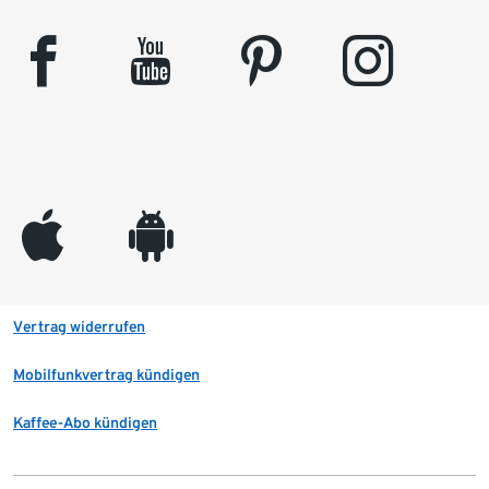
facebook
youtube
pinterest
instagram
appleinc
android
Vertrag widerrufen
Mobilfunkvertrag kündigen
Kaffee-Abo kündigen