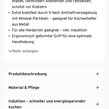
Braten, vermindert Anbrennen und Festsetzen,
schützt vor Kratzern
Extra kratzfest durch 5-fach-Antihaftversiegelung
mit Mineral-Partikeln – geeignet für Küchenhelfer
aus Metall
Für alle Herdarten geeignet – inkl. Induktion
Ergonomisch geformter Griff für eine optimale
Handhabung
Innovativer und patentierter Radiant-
Mehr anzeigen
Induktionsboden – schnelle Hitzeaufnahme und
gleichmäßige Wärmeverteilung
Ultrastarker Aluminiumboden für eine exzellente
Wärmeverteilung
Produktbeschreibung
Energieeffizient durch verkürzte Aufheizdauer
Material & Pflege
Induktion – schneller und energiesparender
kochen