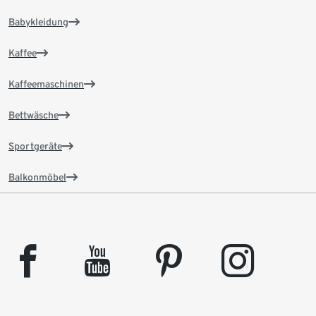
Babykleidung
Kaffee
Kaffeemaschinen
Bettwäsche
Sportgeräte
Balkonmöbel
facebook
youtube
pinterest
instagram