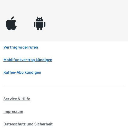
appleinc
android
Vertrag widerrufen
Mobilfunkvertrag kündigen
Kaffee-Abo kündigen
Service & Hilfe
Impressum
Datenschutz und Sicherheit