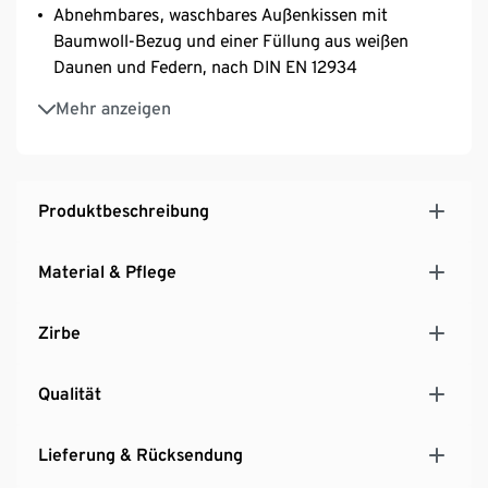
Abnehmbares, waschbares Außenkissen mit
Baumwoll-Bezug und einer Füllung aus weißen
Daunen und Federn, nach DIN EN 12934
Innenkissen gefüllt mit Federn und Zirbenflocken
Mehr anzeigen
Auffrischbar durch einen Tropfen Zirbenöl oder
einen Sprühstoß Wasser und Aufschütteln
NOMITE®-Milbenschutz – ideal für Allergiker
Entspannt einschlafen, erholt aufwachen
Produktbeschreibung
Größe ca. 80 x 40 cm
Material & Pflege
Zirbe
Qualität
Lieferung & Rücksendung