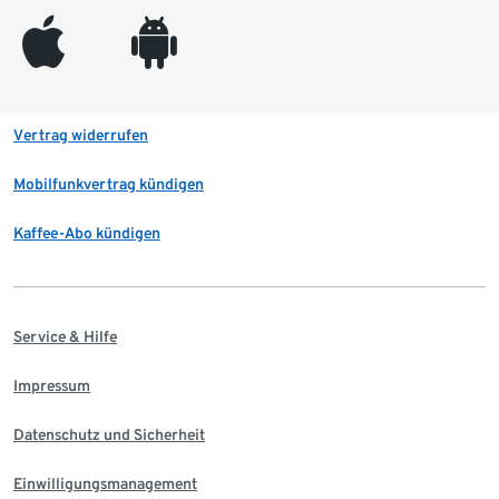
appleinc
android
Vertrag widerrufen
Mobilfunkvertrag kündigen
Kaffee-Abo kündigen
Service & Hilfe
Impressum
Datenschutz und Sicherheit
Einwilligungsmanagement