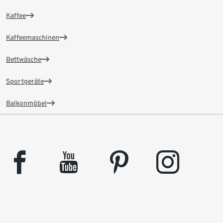
Kaffee
Kaffeemaschinen
Bettwäsche
Sportgeräte
Balkonmöbel
facebook
youtube
pinterest
instagram