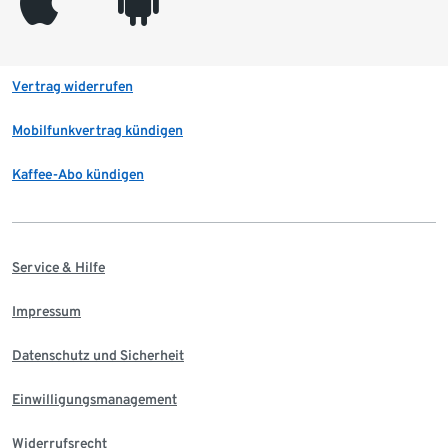
appleinc
android
Vertrag widerrufen
Mobilfunkvertrag kündigen
Kaffee-Abo kündigen
Service & Hilfe
Impressum
Datenschutz und Sicherheit
Einwilligungsmanagement
Widerrufsrecht