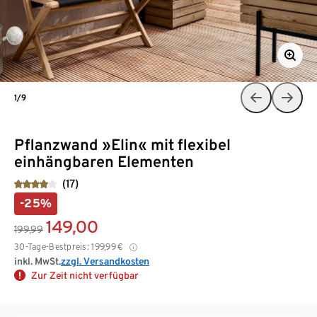
1/9
Pflanzwand »Elin« mit flexibel
einhängbaren Elementen
(17)
-25%
149,00
199,99
30-Tage-Bestpreis:
199,99
€
inkl. MwSt.
zzgl. Versandkosten
Zur Zeit nicht verfügbar