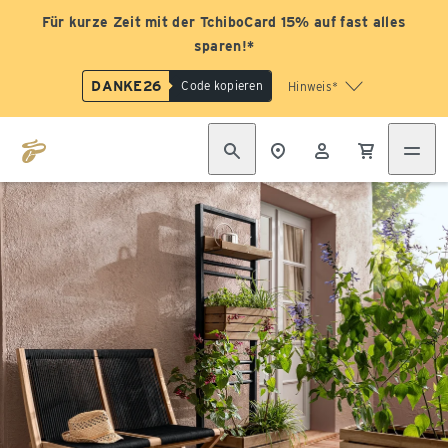
Für kurze Zeit mit der TchiboCard 15% auf fast alles
sparen!*
DANKE26
Code kopieren
Hinweis*