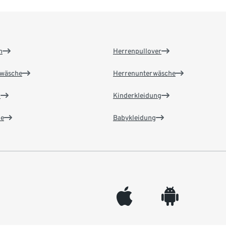
n
Herrenpullover
wäsche
Herrenunterwäsche
n
Kinderkleidung
e
Babykleidung
appleinc
android