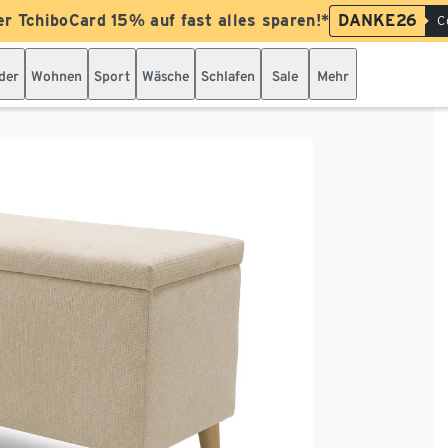
er TchiboCard 15% auf fast alles sparen!*
DANKE26
C
der
Wohnen
Sport
Wäsche
Schlafen
Sale
Mehr