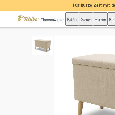
Für kurze Zeit mit d
Themenwelten
Kaffee
Damen
Herren
Kin