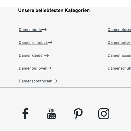
Unsere beliebtesten Kategorien
Damenmode
Damenbluse
Damenschmuck
Damenunter
Damenkleider
Damenhose
Damenpullover
Damenschuh
Damensporthosen
facebook
youtube
pinterest
instagram