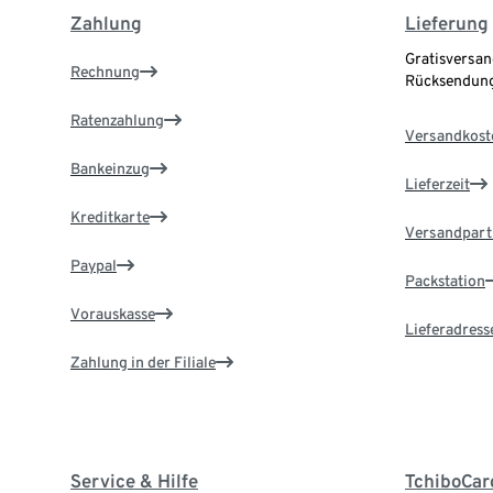
Zahlung
Lieferung
Gratisversan
Rechnung
Rücksendung
Ratenzahlung
Versandkost
Bankeinzug
Lieferzeit
Kreditkarte
Versandpart
Paypal
Packstation
Vorauskasse
Lieferadress
Zahlung in der Filiale
Service & Hilfe
TchiboCar