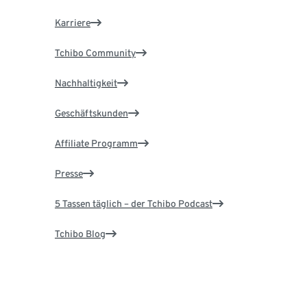
Karriere
Tchibo Community
Nachhaltigkeit
Geschäftskunden
Affiliate Programm
Presse
5 Tassen täglich – der Tchibo Podcast
Tchibo Blog