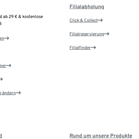
Filialabholung
d ab 29 € & kostenlose
Click & Collect
.
Filialreservierung
en
Filialfinder
ner
e ändern
d
Rund um unsere Produkte