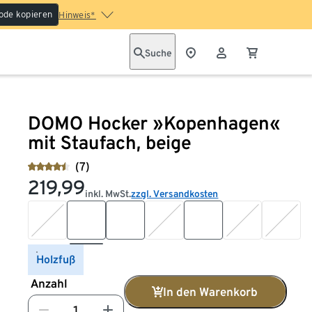
ode kopieren
Hinweis*
Suche
DOMO Hocker »Kopenhagen«
mit Staufach, beige
(7)
219,99
inkl. MwSt.
zzgl. Versandkosten
Holzfuß
Anzahl
In den Warenkorb