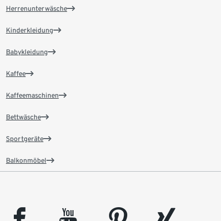
Herrenunterwäsche
Kinderkleidung
Babykleidung
Kaffee
Kaffeemaschinen
Bettwäsche
Sportgeräte
Balkonmöbel
facebook
youtube
pinterest
xing