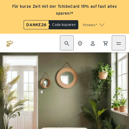
Für kurze Zeit mit der TchiboCard 15% auf fast alles
sparen!*
DANKE26
Code kopieren
Hinweis*