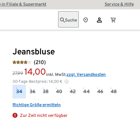
 in Filiale & Supermarkt
Service & Hilfe
Suche
Jeansbluse
(210)
14,00
27,99
inkl. MwSt.
zzgl. Versandkosten
30-Tage-Bestpreis:
14,00
€
34
36
38
40
42
44
46
48
Richtige Größe ermitteln
Zur Zeit nicht verfügbar