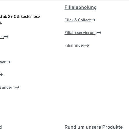
Filialabholung
d ab 29 € & kostenlose
Click & Collect
.
Filialreservierung
en
Filialfinder
ner
e ändern
d
Rund um unsere Produkte