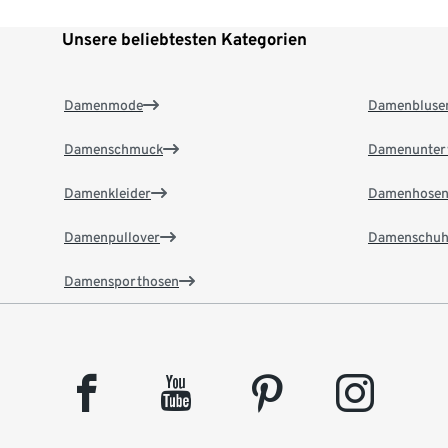
Unsere beliebtesten Kategorien
Damenmode
Damenbluse
Damenschmuck
Damenunter
Damenkleider
Damenhose
Damenpullover
Damenschuh
Damensporthosen
facebook
youtube
pinterest
instagram