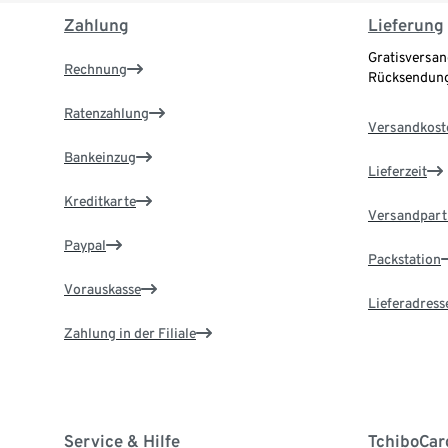
Zahlung
Lieferung
Gratisversan
Rechnung
Rücksendung
Ratenzahlung
Versandkost
Bankeinzug
Lieferzeit
Kreditkarte
Versandpart
Paypal
Packstation
Vorauskasse
Lieferadress
Zahlung in der Filiale
Service & Hilfe
TchiboCar