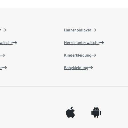
n
Herrenpullover
wäsche
Herrenunterwäsche
n
Kinderkleidung
e
Babykleidung
appleinc
android