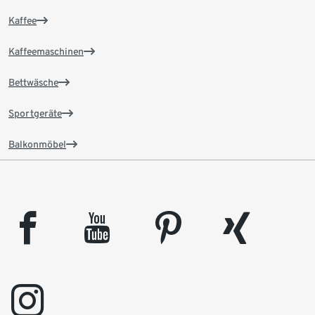
Kaffee
Kaffeemaschinen
Bettwäsche
Sportgeräte
Balkonmöbel
facebook
youtube
pinterest
xing
instagram