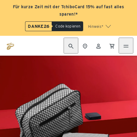
Für kurze Zeit mit der TchiboCard 15% auf fast alles
sparen!*
DANKE26
Code kopieren
Hinweis*