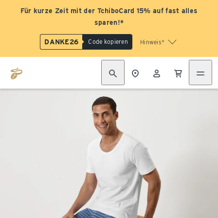
Für kurze Zeit mit der TchiboCard 15% auf fast alles
sparen!*
DANKE26
Code kopieren
Hinweis*