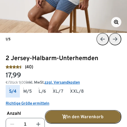
1/5
2 Jersey-Halbarm-Unterhemden
(40)
17,99
inkl. MwSt.
zzgl. Versandkosten
€/Stück
9,00
S/4
M/5
L/6
XL/7
XXL/8
Richtige Größe ermitteln
Anzahl
In den Warenkorb