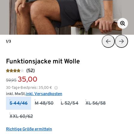
1/3
Funktionsjacke mit Wolle
(52)
35,00
59,95
30-Tage-Bestpreis:
35,00
€
inkl. MwSt.
inkl. Versandkosten
S 44/46
M 48/50
L 52/54
XL 56/58
XXL 60/62
Richtige Größe ermitteln