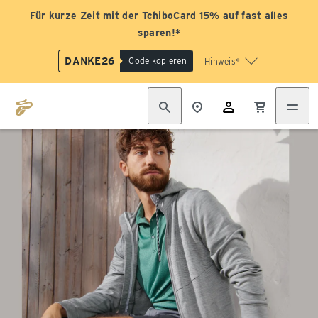
Für kurze Zeit mit der TchiboCard 15% auf fast alles
sparen!*
DANKE26
Code kopieren
Hinweis*