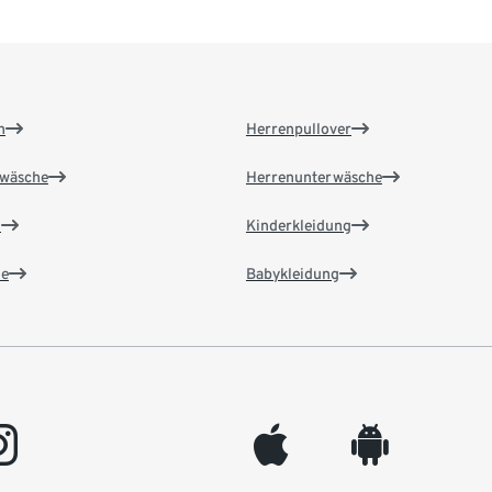
n
Herrenpullover
wäsche
Herrenunterwäsche
n
Kinderkleidung
e
Babykleidung
gram
appleinc
android