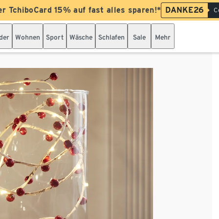
er TchiboCard 15% auf fast alles sparen!*
DANKE26
C
der
Wohnen
Sport
Wäsche
Schlafen
Sale
Mehr