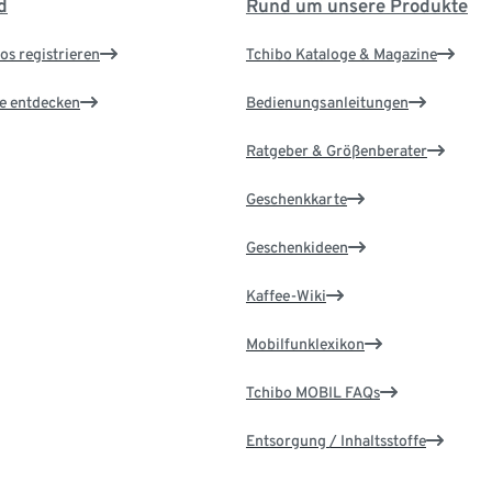
d
Rund um unsere Produkte
os registrieren
Tchibo Kataloge & Magazine
le entdecken
Bedienungsanleitungen
Ratgeber & Größenberater
Geschenkkarte
Geschenkideen
Kaffee-Wiki
Mobilfunklexikon
Tchibo MOBIL FAQs
Entsorgung / Inhaltsstoffe