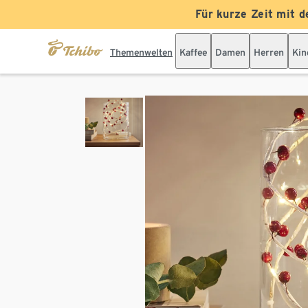
Für kurze Zeit mit d
Themenwelten
Kaffee
Damen
Herren
Kin