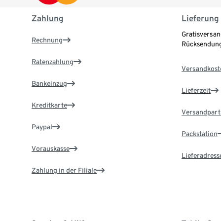
Zahlung
Lieferung
Gratisversan
Rechnung
Rücksendung
Ratenzahlung
Versandkost
Bankeinzug
Lieferzeit
Kreditkarte
Versandpart
Paypal
Packstation
Vorauskasse
Lieferadress
Zahlung in der Filiale