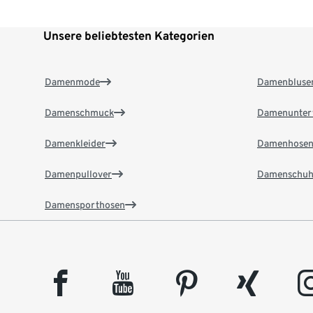
Unsere beliebtesten Kategorien
Damenmode
Damenbluse
Damenschmuck
Damenunter
Damenkleider
Damenhose
Damenpullover
Damenschuh
Damensporthosen
facebook
youtube
pinterest
xing
insta