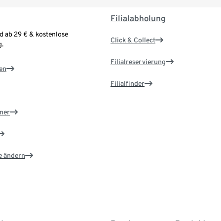
Filialabholung
d ab 29 € & kostenlose
Click & Collect
.
Filialreservierung
en
Filialfinder
ner
e ändern