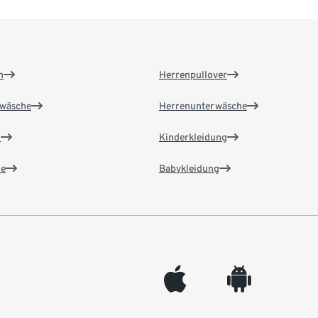
n
Herrenpullover
wäsche
Herrenunterwäsche
n
Kinderkleidung
e
Babykleidung
appleinc
android