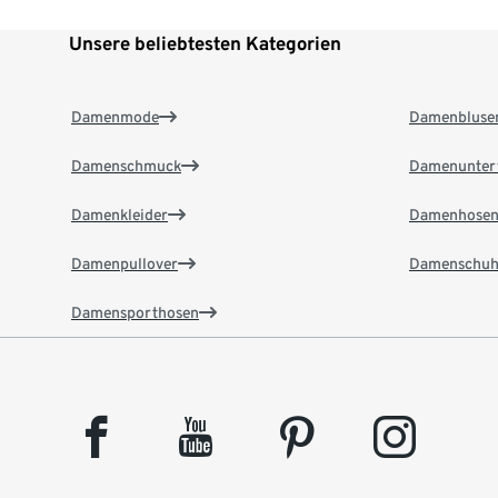
Unsere beliebtesten Kategorien
Damenmode
Damenbluse
Damenschmuck
Damenunter
Damenkleider
Damenhose
Damenpullover
Damenschuh
Damensporthosen
facebook
youtube
pinterest
instagram