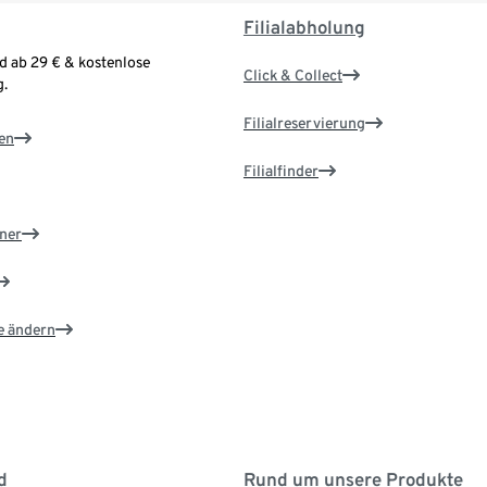
Filialabholung
d ab 29 € & kostenlose
Click & Collect
.
Filialreservierung
en
Filialfinder
ner
e ändern
d
Rund um unsere Produkte