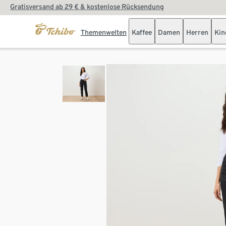
Gratisversand ab 29 € & kostenlose Rücksendung
Themenwelten
Kaffee
Damen
Herren
Kin