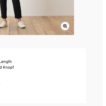
 Length
nd Knopf
e
, hoher Tragekomfort