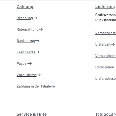
Zahlung
Lieferung
Gratisversan
Rechnung
Rücksendung
Ratenzahlung
Versandkost
Bankeinzug
Lieferzeit
Kreditkarte
Versandpart
Paypal
Packstation
Vorauskasse
Lieferadress
Zahlung in der Filiale
Service & Hilfe
TchiboCar