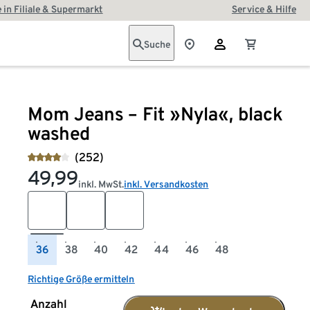
 in Filiale & Supermarkt
Service & Hilfe
Suche
Mom Jeans – Fit »Nyla«, black
washed
(252)
49,99
inkl. MwSt.
inkl. Versandkosten
36
38
40
42
44
46
48
Richtige Größe ermitteln
Anzahl