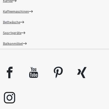
Kaffee
Kaffeemaschinen
Bettwäsche
Sportgeräte
Balkonmöbel
facebook
youtube
pinterest
xing
instagram