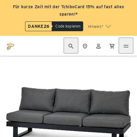
Für kurze Zeit mit der TchiboCard 15% auf fast alles
sparen!*
DANKE26
Code kopieren
Hinweis*