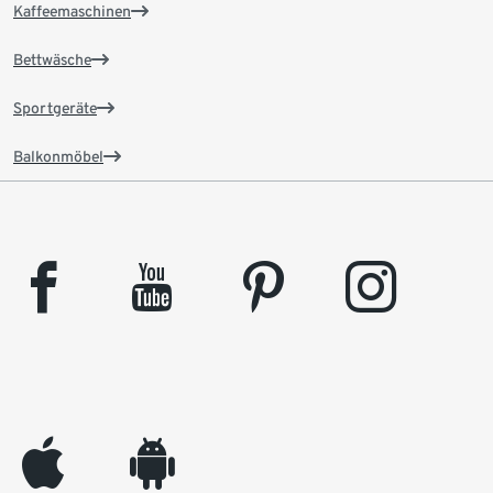
Kaffeemaschinen
Bettwäsche
Sportgeräte
Balkonmöbel
facebook
youtube
pinterest
instagram
appleinc
android