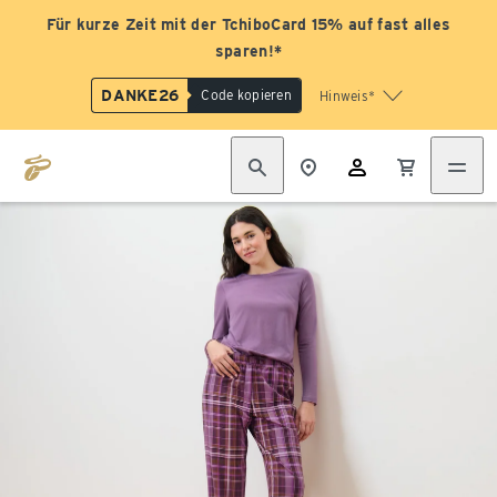
Für kurze Zeit mit der TchiboCard 15% auf fast alles
sparen!*
DANKE26
Code kopieren
Hinweis*