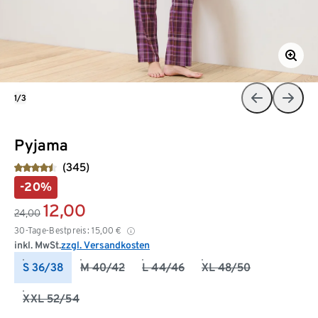
1/3
Pyjama
(345)
-20%
12,00
24,00
30-Tage-Bestpreis:
15,00
€
inkl. MwSt.
zzgl. Versandkosten
S 36/38
M 40/42
L 44/46
XL 48/50
XXL 52/54