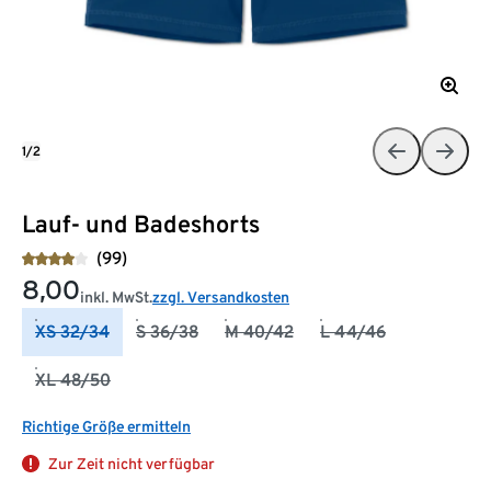
1/2
Lauf- und Badeshorts
(99)
8,00
inkl. MwSt.
zzgl. Versandkosten
XS 32/34
S 36/38
M 40/42
L 44/46
XL 48/50
Richtige Größe ermitteln
Zur Zeit nicht verfügbar