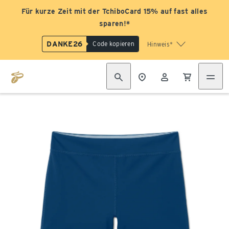
Für kurze Zeit mit der TchiboCard 15% auf fast alles
sparen!*
DANKE26
Code kopieren
Hinweis*