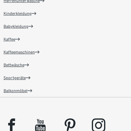
Herrenunterwäsche
Kinderkleidung
Babykleidung
Kaffee
Kaffeemaschinen
Bettwäsche
Sportgeräte
Balkonmöbel
facebook
youtube
pinterest
instagram