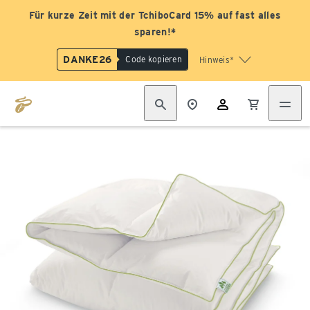
Für kurze Zeit mit der TchiboCard 15% auf fast alles
sparen!*
DANKE26
Code kopieren
Hinweis*