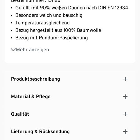
Bestellnummer: 151126
Gefüllt mit 90% weißen Daunen nach DIN EN 12934
Besonders weich und bauschig
Temperaturausgleichend
Bezug hergestellt aus 100% Baumwolle
Bezug mit Rundum-Paspelierung
Pflegeleicht: waschmaschinen- und und
Mehr anzeigen
trocknergeeignet
Wärmeklasse 3: warme Winterdecke mit hohem
Wärmegrad
NOMITE®-Milbenschutz – ideal für Allergiker
Produktbeschreibung
irisette® greenline: exklusiv entwickelt für Tchibo
Material & Pflege
Qualität
Lieferung & Rücksendung