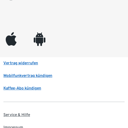
appleinc
android
Vertrag widerrufen
Mobilfunkvertrag kündigen
Kaffee-Abo kündigen
Service & Hilfe
Impressum