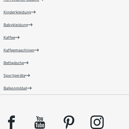
Kinderkleidung
Babykleidung
Kaffee
Kaffeemaschinen
Bettwäsche
Sportgeräte
Balkonmöbel
facebook
youtube
pinterest
instagram