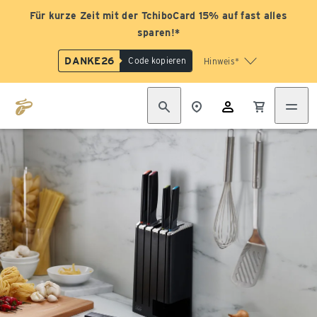
Für kurze Zeit mit der TchiboCard 15% auf fast alles
sparen!*
DANKE26
Code kopieren
Hinweis*