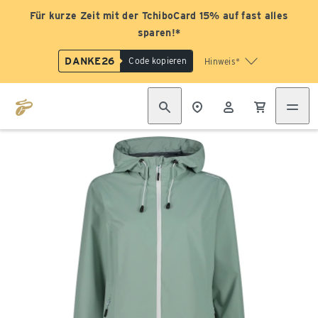
Für kurze Zeit mit der TchiboCard 15% auf fast alles
sparen!*
DANKE26
Code kopieren
Hinweis*