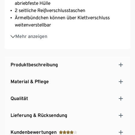
abriebfeste Hülle
2 seitliche Reißverschlusstaschen
Ärmelbündchen können über Klettverschluss
weitenverstellbar
Clima Protect®
Mehr anzeigen
Wasserbeständigkeit WP 10.000
Atmungsaktivität MVP 4.000
Verschweißte Nähte
Verstellbare feste Kapuze mit Zugband
Produktbeschreibung
Futter mit durchsichtigem Netz
Schnürung im Saum
Material & Pflege
Innentasche mit Klettverschluss
Qualität
Lieferung & Rücksendung
Kundenbewertungen