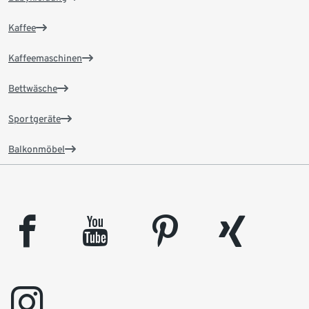
Kaffee
Kaffeemaschinen
Bettwäsche
Sportgeräte
Balkonmöbel
facebook
youtube
pinterest
xing
instagram