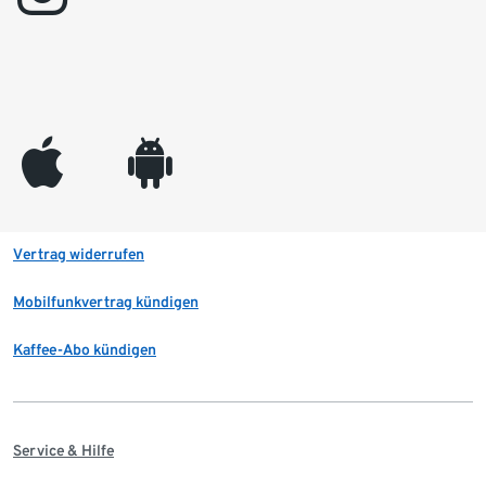
appleinc
android
Vertrag widerrufen
Mobilfunkvertrag kündigen
Kaffee-Abo kündigen
Service & Hilfe