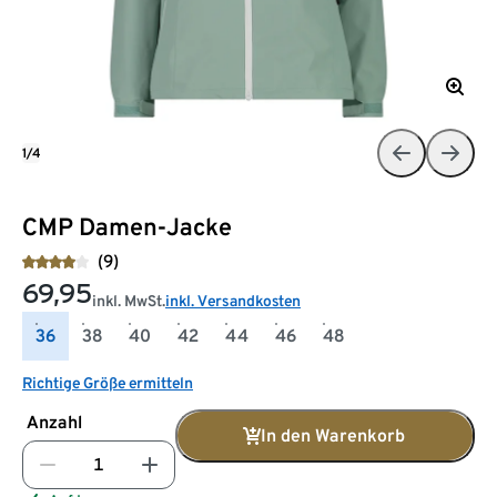
1/4
CMP Damen-Jacke
(9)
69,95
inkl. MwSt.
inkl. Versandkosten
36
38
40
42
44
46
48
Richtige Größe ermitteln
Anzahl
In den Warenkorb