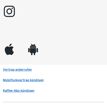
instagram
appleinc
android
Vertrag widerrufen
Mobilfunkvertrag kündigen
Kaffee-Abo kündigen