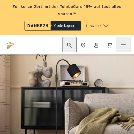
Für kurze Zeit mit der TchiboCard 15% auf fast alles
sparen!*
DANKE26
Code kopieren
Hinweis*