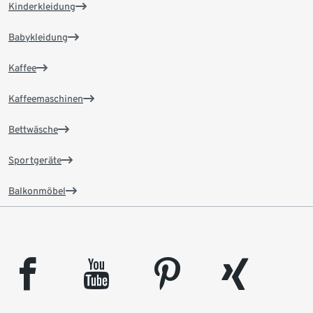
Kinderkleidung
Babykleidung
Kaffee
Kaffeemaschinen
Bettwäsche
Sportgeräte
Balkonmöbel
facebook
youtube
pinterest
xing