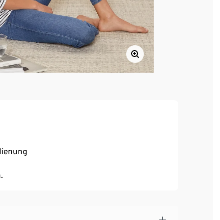
edienung
.