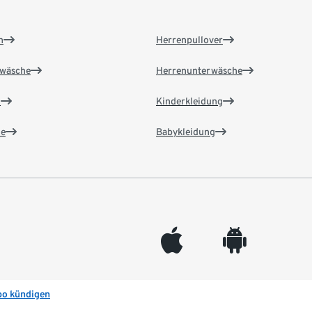
n
Herrenpullover
wäsche
Herrenunterwäsche
n
Kinderkleidung
e
Babykleidung
appleinc
android
bo kündigen