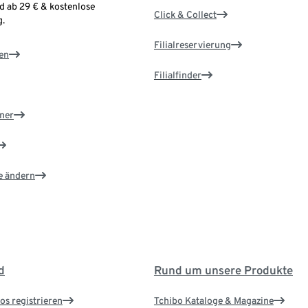
d ab 29 € & kostenlose
Click & Collect
.
Filialreservierung
en
Filialfinder
ner
e ändern
d
Rund um unsere Produkte
os registrieren
Tchibo Kataloge & Magazine