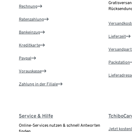
Gratisversan
Rechnung
Rücksendung
Ratenzahlung
Versandkost
Bankeinzug
Lieferzeit
Kreditkarte
Versandpart
Paypal
Packstation
Vorauskasse
Lieferadress
Zahlung in der Filiale
Service & Hilfe
TchiboCar
Online-Services nutzen & schnell Antworten
Jetzt kostenl
finden.