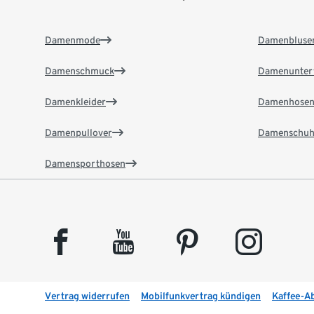
Damenmode
Damenbluse
Damenschmuck
Damenunter
Damenkleider
Damenhose
Damenpullover
Damenschuh
Damensporthosen
facebook
youtube
pinterest
instagram
Vertrag widerrufen
Mobilfunkvertrag kündigen
Kaffee-A