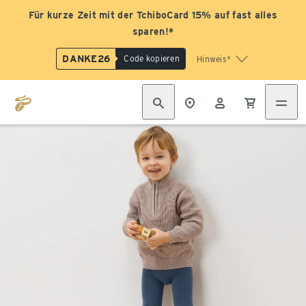
Für kurze Zeit mit der TchiboCard 15% auf fast alles
sparen!*
DANKE26
Code kopieren
Hinweis*