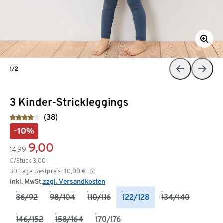
1/2
3 Kinder-Strickleggings
(38)
-10%
9,00
14,99
€/Stück
3,00
30-Tage-Bestpreis:
10,00
€
inkl. MwSt.
zzgl. Versandkosten
86/92
98/104
110/116
122/128
134/140
146/152
158/164
170/176