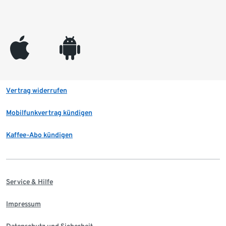
appleinc
android
Vertrag widerrufen
Mobilfunkvertrag kündigen
Kaffee-Abo kündigen
Service & Hilfe
Impressum
Datenschutz und Sicherheit