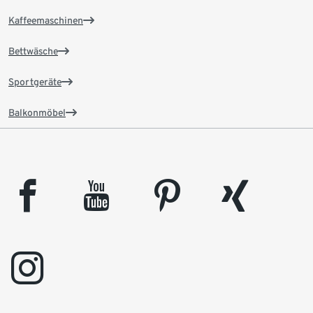
Kaffeemaschinen
Bettwäsche
Sportgeräte
Balkonmöbel
facebook
youtube
pinterest
xing
instagram