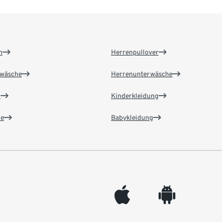
n
Herrenpullover
wäsche
Herrenunterwäsche
n
Kinderkleidung
e
Babykleidung
appleinc
android