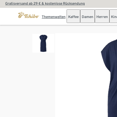
Gratisversand ab 29 € & kostenlose Rücksendung
Themenwelten
Kaffee
Damen
Herren
Kin