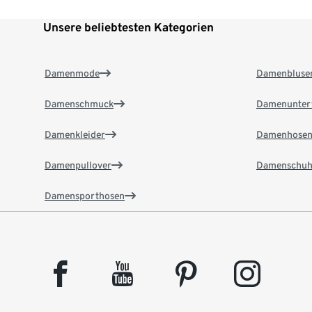
Unsere beliebtesten Kategorien
Damenmode
Damenbluse
Damenschmuck
Damenunter
Damenkleider
Damenhose
Damenpullover
Damenschuh
Damensporthosen
facebook
youtube
pinterest
instagram