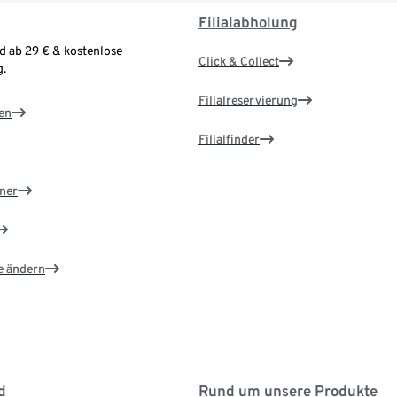
Filialabholung
d ab 29 € & kostenlose
Click & Collect
.
Filialreservierung
en
Filialfinder
ner
e ändern
d
Rund um unsere Produkte