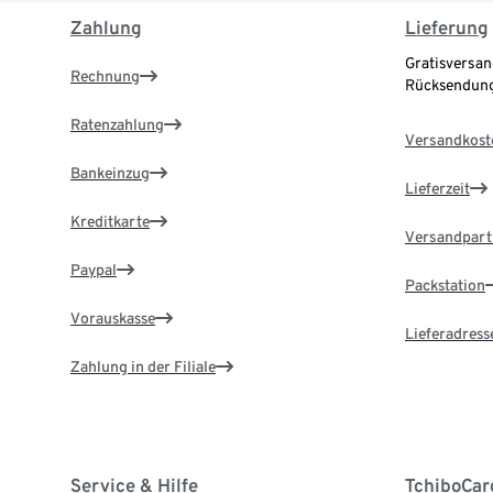
Zahlung
Lieferung
Gratisversan
Rechnung
Rücksendung
Ratenzahlung
Versandkost
Bankeinzug
Lieferzeit
Kreditkarte
Versandpart
Paypal
Packstation
Vorauskasse
Lieferadress
Zahlung in der Filiale
Service & Hilfe
TchiboCar