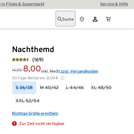
 in Filiale & Supermarkt
Service & Hilfe
Suche
Nachthemd
(169)
8,00
14,99
inkl. MwSt.
zzgl. Versandkosten
30-Tage-Bestpreis:
8,00
€
S 36/38
M 40/42
L 44/46
XL 48/50
XXL 52/54
Richtige Größe ermitteln
Zur Zeit nicht verfügbar