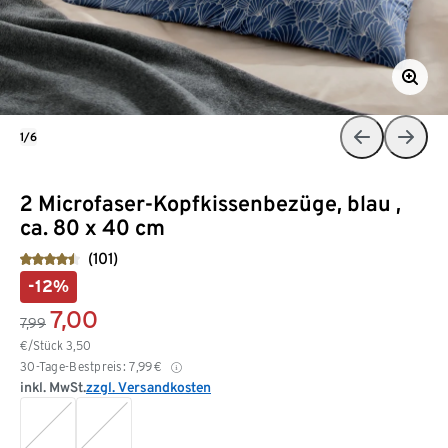
1/6
2 Microfaser-Kopfkissenbezüge, blau ,
ca. 80 x 40 cm
(101)
-12%
7,00
7,99
€/Stück
3,50
30-Tage-Bestpreis:
7,99
€
inkl. MwSt.
zzgl. Versandkosten