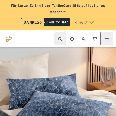
Für kurze Zeit mit der TchiboCard 15% auf fast alles
sparen!*
DANKE26
Code kopieren
Hinweis*