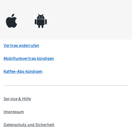
appleinc
android
Vertrag widerrufen
Mobilfunkvertrag kündigen
Kaffee-Abo kündigen
Service & Hilfe
Impressum
Datenschutz und Sicherheit