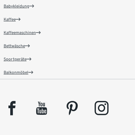
Babykleidung
Kaffee
Kaffeemaschinen
Bettwäsche
Sportgeräte
Balkonmöbel
facebook
youtube
pinterest
instagram