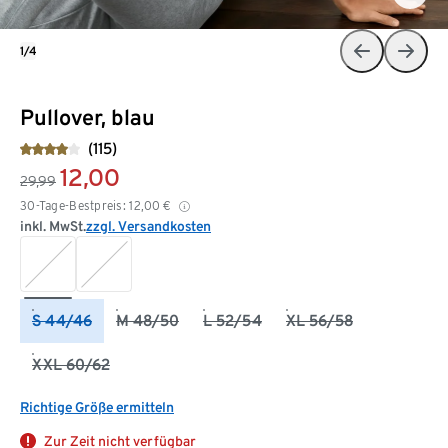
1/4
Pullover, blau
(115)
12,00
29,99
30-Tage-Bestpreis:
12,00
€
inkl. MwSt.
zzgl. Versandkosten
S 44/46
M 48/50
L 52/54
XL 56/58
XXL 60/62
Richtige Größe ermitteln
Zur Zeit nicht verfügbar