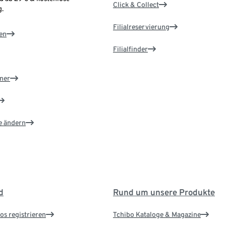
Click & Collect
.
Filialreservierung
en
Filialfinder
ner
e ändern
d
Rund um unsere Produkte
os registrieren
Tchibo Kataloge & Magazine