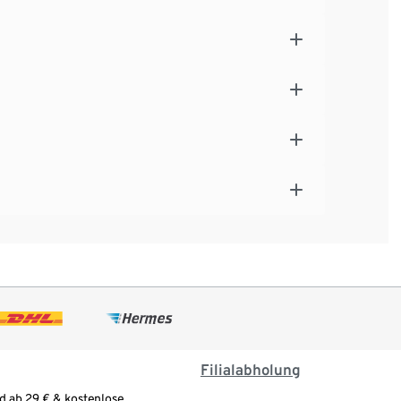
Filialabholung
d ab 29 € & kostenlose