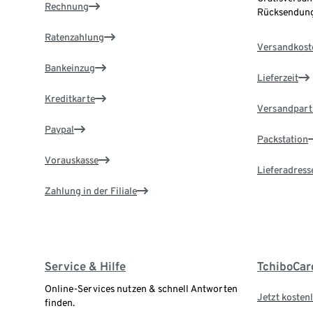
Rechnung
Rücksendung
Ratenzahlung
Versandkost
Bankeinzug
Lieferzeit
Kreditkarte
Versandpart
Paypal
Packstation
Vorauskasse
Lieferadress
Zahlung in der Filiale
Service & Hilfe
TchiboCar
Online-Services nutzen & schnell Antworten
Jetzt kostenl
finden.