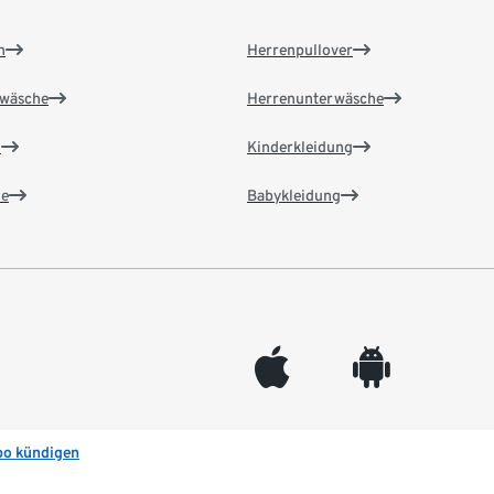
n
Herrenpullover
wäsche
Herrenunterwäsche
n
Kinderkleidung
e
Babykleidung
appleinc
android
bo kündigen