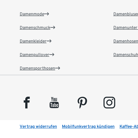
Damenmode
Damenbluse
Damenschmuck
Damenunter
Damenkleider
Damenhose
Damenpullover
Damenschuh
Damensporthosen
facebook
youtube
pinterest
instagram
Vertrag widerrufen
Mobilfunkvertrag kündigen
Kaffee-A