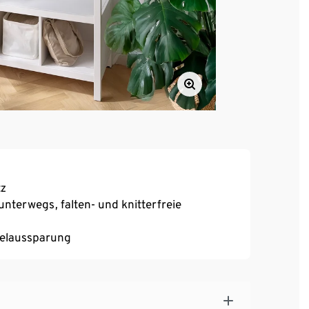
tz
nterwegs, falten- und knitterfreie
gelaussparung