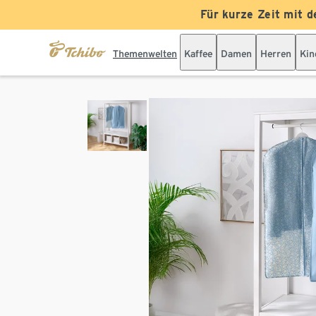
Für kurze Zeit mit d
Themenwelten
Kaffee
Damen
Herren
Kin