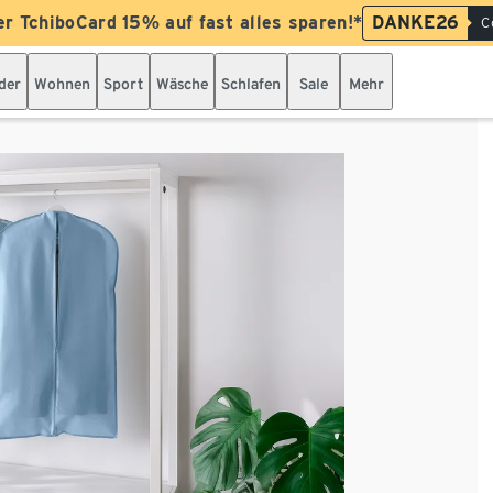
er TchiboCard 15% auf fast alles sparen!*
DANKE26
C
der
Wohnen
Sport
Wäsche
Schlafen
Sale
Mehr