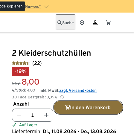
ode kopieren
Hinweis*
Suche
2 Kleiderschutzhüllen
(22)
-19%
8,00
9,99
€/Stück
4,00
inkl. MwSt.
zzgl. Versandkosten
30-Tage-Bestpreis:
9,99
€
Anzahl
In den Warenkorb
Auf Lager
Liefertermin:
Di., 11.08.2026 - Do., 13.08.2026