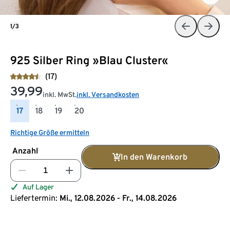
1/3
925 Silber Ring »Blau Cluster«
(17)
39,99
inkl. MwSt.
inkl. Versandkosten
17
18
19
20
Richtige Größe ermitteln
Anzahl
In den Warenkorb
Auf Lager
Liefertermin:
Mi., 12.08.2026 - Fr., 14.08.2026