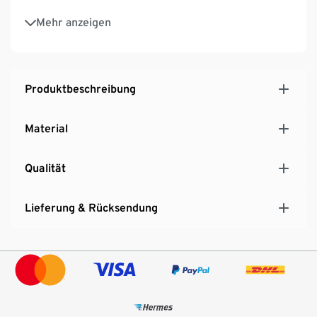
Gepolstert für besseren Schutz der Augen vor
Mehr anzeigen
Spritzwasser und Wind
Inkl. Schutzhülle, auch als schlieren- und kratzfreies
Brillenputztuch nutzbar
Für den Boots- und Wassersport sowie für viele
Produktbeschreibung
weitere Sportarten geeignet
Material
Qualität
Lieferung & Rücksendung