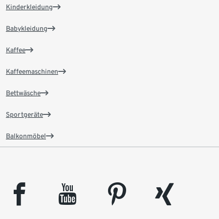
Kinderkleidung
Babykleidung
Kaffee
Kaffeemaschinen
Bettwäsche
Sportgeräte
Balkonmöbel
facebook
youtube
pinterest
xing