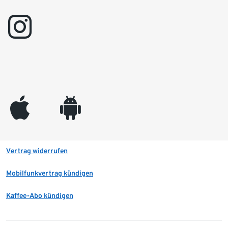
instagram
appleinc
android
Vertrag widerrufen
Mobilfunkvertrag kündigen
Kaffee-Abo kündigen