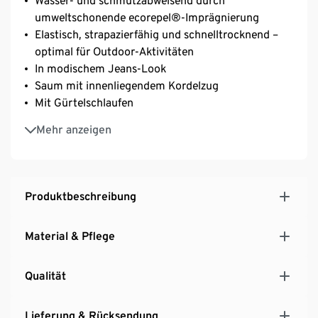
Wasser- und schmutzabweisend durch
umweltschonende ecorepel®-Imprägnierung
Elastisch, strapazierfähig und schnelltrocknend –
optimal für Outdoor-Aktivitäten
In modischem Jeans-Look
Saum mit innenliegendem Kordelzug
Mit Gürtelschlaufen
2 Gesäßtaschen, 1 davon mit Reißverschluss
Mehr anzeigen
2 vordere Eingrifftaschen
Produktbeschreibung
Material & Pflege
Qualität
Lieferung & Rücksendung