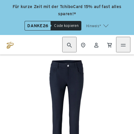
Für kurze Zeit mit der TchiboCard 15% auf fast alles
sparen!*
DANKE26
Code kopieren
Hinweis*