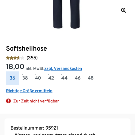
Softshellhose
(355)
18,00
inkl. MwSt.
zzgl. Versandkosten
36
38
40
42
44
46
48
Richtige Größe ermitteln
Zur Zeit nicht verfügbar
Bestellnummer: 95921