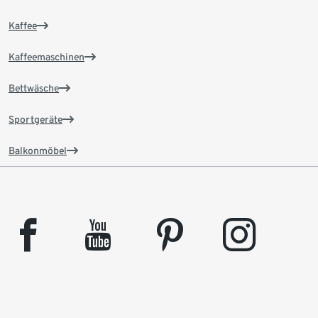
Kaffee
Kaffeemaschinen
Bettwäsche
Sportgeräte
Balkonmöbel
facebook
youtube
pinterest
instagram