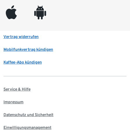
appleinc
android
Vertrag widerrufen
Mobilfunkvertrag kündigen
Kaffee-Abo kündigen
Service & Hilfe
Impressum
Datenschutz und Sicherheit
Einwilligungsmanagement