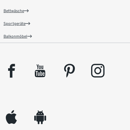
Bettwäsche
Sportgeräte
Balkonmöbel
facebook
youtube
pinterest
instagram
appleinc
android