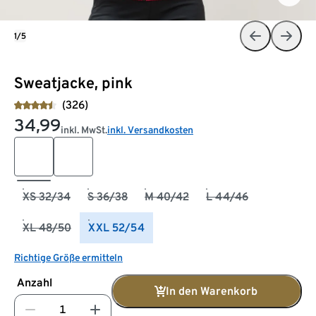
1/5
Sweatjacke, pink
(326)
34,99
inkl. MwSt.
inkl. Versandkosten
XS 32/34
S 36/38
M 40/42
L 44/46
XL 48/50
XXL 52/54
Richtige Größe ermitteln
Anzahl
In den Warenkorb