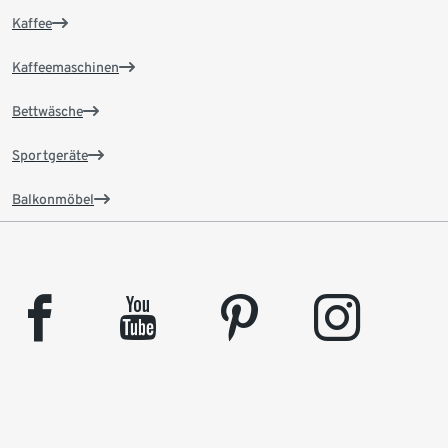
Kaffee
Kaffeemaschinen
Bettwäsche
Sportgeräte
Balkonmöbel
facebook
youtube
pinterest
instagram