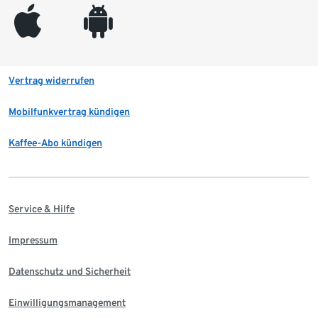
appleinc
android
Vertrag widerrufen
Mobilfunkvertrag kündigen
Kaffee-Abo kündigen
Service & Hilfe
Impressum
Datenschutz und Sicherheit
Einwilligungsmanagement