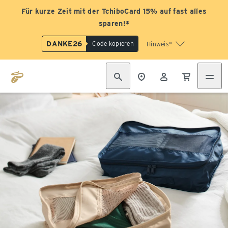
Für kurze Zeit mit der TchiboCard 15% auf fast alles
sparen!*
DANKE26
Code kopieren
Hinweis*