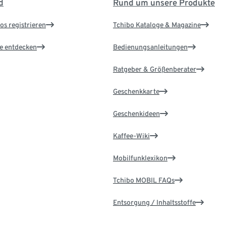
d
Rund um unsere Produkte
os registrieren
Tchibo Kataloge & Magazine
le entdecken
Bedienungsanleitungen
Ratgeber & Größenberater
Geschenkkarte
Geschenkideen
Kaffee-Wiki
Mobilfunklexikon
Tchibo MOBIL FAQs
Entsorgung / Inhaltsstoffe