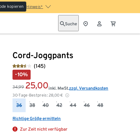
ode kopieren
Hinweis*
Suche
Cord-Joggpants
(145)
-10%
25,00
34,99
inkl. MwSt.
zzgl. Versandkosten
30-Tage-Bestpreis:
28,00
€
36
38
40
42
44
46
48
Richtige Größe ermitteln
Zur Zeit nicht verfügbar