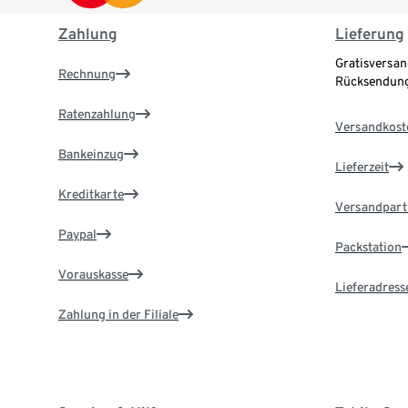
Zahlung
Lieferung
Gratisversan
Rechnung
Rücksendung
Ratenzahlung
Versandkost
Bankeinzug
Lieferzeit
Kreditkarte
Versandpart
Paypal
Packstation
Vorauskasse
Lieferadress
Zahlung in der Filiale