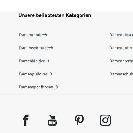
Unsere beliebtesten Kategorien
Damenmode
Damenbluse
Damenschmuck
Damenunter
Damenkleider
Damenhose
Damenpullover
Damenschuh
Damensporthosen
facebook
youtube
pinterest
instagram