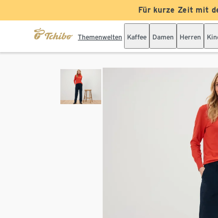
Für kurze Zeit mit d
Themenwelten
Kaffee
Damen
Herren
Kin