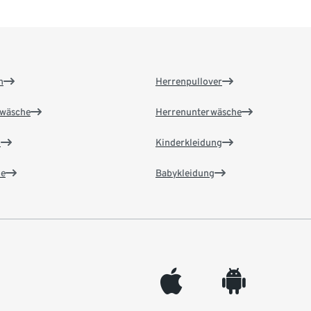
n
Herrenpullover
wäsche
Herrenunterwäsche
n
Kinderkleidung
e
Babykleidung
appleinc
android