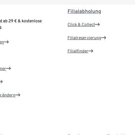
Filialabholung
d ab 29 € & kostenlose
Click & Collect
.
Filialreservierung
en
Filialfinder
ner
e ändern