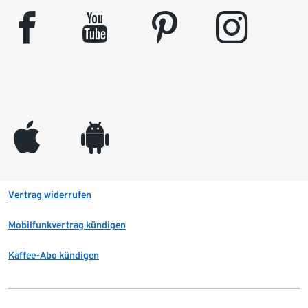
facebook
youtube
pinterest
instagram
appleinc
android
Vertrag widerrufen
Mobilfunkvertrag kündigen
Kaffee-Abo kündigen