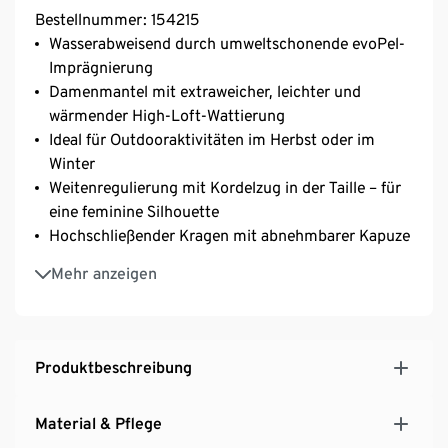
Bestellnummer: 154215
Wasserabweisend durch umweltschonende evoPel-
Imprägnierung
Damenmantel mit extraweicher, leichter und
wärmender High-Loft-Wattierung
Ideal für Outdooraktivitäten im Herbst oder im
Winter
Weitenregulierung mit Kordelzug in der Taille – für
eine feminine Silhouette
Hochschließender Kragen mit abnehmbarer Kapuze
Mantel lässt sich an den Seiten durch Knöpfe öffnen
Mehr anzeigen
2 aufgesetzte Pattentaschen – von oben und von
der Seite nutzbar
2 Innentaschen – 1x mit, 1x ohne Reißverschluss
Länger geschnitten
Produktbeschreibung
Rippbündchen an den Ärmeln
Mit Knopfleiste verdeckter 2-Wege-
Material & Pflege
Frontreißverschluss mit Kinnschutz