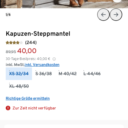
1/6
Kapuzen-Steppmantel
(244)
40,00
89,95
30-Tage-Bestpreis:
40,00
€
inkl. MwSt.
inkl. Versandkosten
XS 32/34
S 36/38
M 40/42
L 44/46
XL 48/50
Richtige Größe ermitteln
Zur Zeit nicht verfügbar