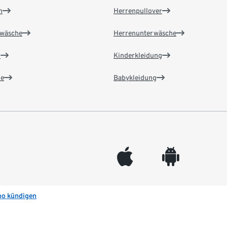
n
Herrenpullover
wäsche
Herrenunterwäsche
n
Kinderkleidung
e
Babykleidung
appleinc
android
bo kündigen