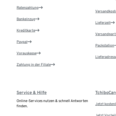
Ratenzahlung
Versandkost
Bankeinzug
Lieferzeit
Kreditkarte
Versandpart
Paypal
Packstation
Vorauskasse
Lieferadress
Zahlung in der Filiale
Service & Hilfe
TchiboCar
Online-Services nutzen & schnell Antworten
Jetzt kostenl
finden.
Jetzt Vortei