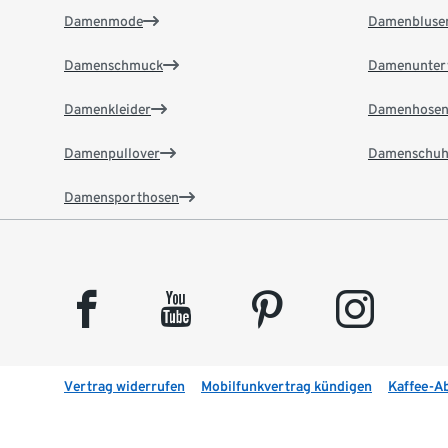
Damenmode
Damenbluse
Damenschmuck
Damenunter
Damenkleider
Damenhose
Damenpullover
Damenschuh
Damensporthosen
facebook
youtube
pinterest
instagram
Vertrag widerrufen
Mobilfunkvertrag kündigen
Kaffee-A