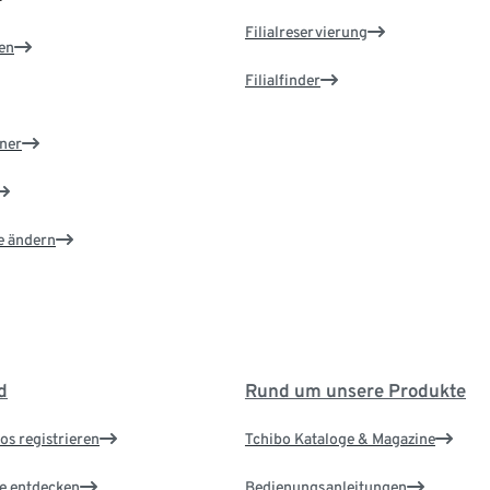
Filialreservierung
en
Filialfinder
ner
e ändern
d
Rund um unsere Produkte
os registrieren
Tchibo Kataloge & Magazine
le entdecken
Bedienungsanleitungen