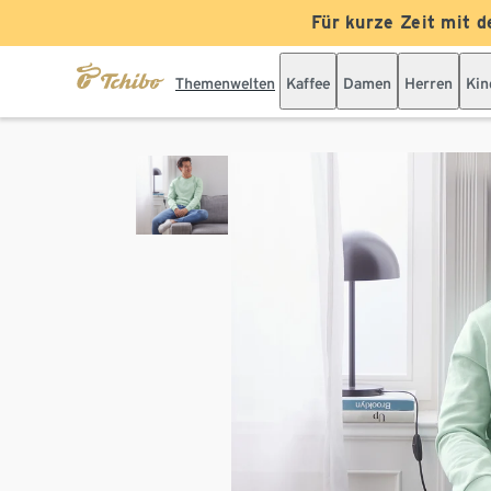
Für kurze Zeit mit d
Themenwelten
Kaffee
Damen
Herren
Kin