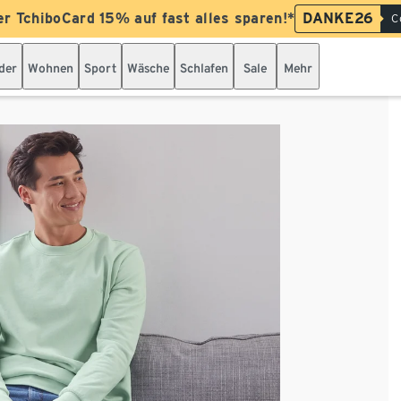
er TchiboCard 15% auf fast alles sparen!*
DANKE26
C
der
Wohnen
Sport
Wäsche
Schlafen
Sale
Mehr