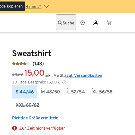
ode kopieren
Hinweis*
Suche
Sweatshirt
(143)
15,00
34,99
inkl. MwSt.
zzgl. Versandkosten
30-Tage-Bestpreis:
15,00
€
S 44/46
M 48/50
L 52/54
XL 56/58
XXL 60/62
Richtige Größe ermitteln
Zur Zeit nicht verfügbar