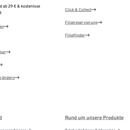
d ab 29 € & kostenlose
Click & Collect
.
Filialreservierung
en
Filialfinder
ner
e ändern
d
Rund um unsere Produkte