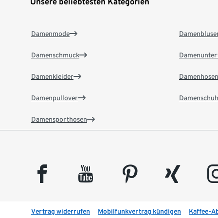
Unsere beliebtesten Kategorien
Damenmode
Damenbluse
Damenschmuck
Damenunter
Damenkleider
Damenhose
Damenpullover
Damenschuh
Damensporthosen
facebook
youtube
pinterest
xing
insta
Vertrag widerrufen
Mobilfunkvertrag kündigen
Kaffee-A