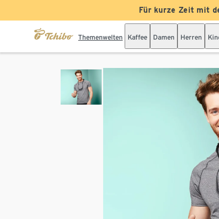
Für kurze Zeit mit d
Themenwelten
Kaffee
Damen
Herren
Kin