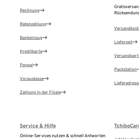
Gratisversan
Rechnung
Rücksendung
Ratenzahlung
Versandkost
Bankeinzug
Lieferzeit
Kreditkarte
Versandpart
Paypal
Packstation
Vorauskasse
Lieferadress
Zahlung in der Filiale
Service & Hilfe
TchiboCar
Online-Services nutzen & schnell Antworten