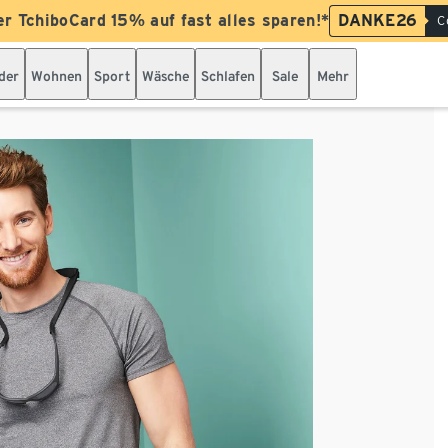
er TchiboCard 15% auf fast alles sparen!*
DANKE26
C
der
Wohnen
Sport
Wäsche
Schlafen
Sale
Mehr