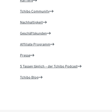
Karriere
Tchibo Community
Nachhaltigkeit
Geschäftskunden
Affiliate Programm
Presse
5 Tassen täglich – der Tchibo Podcast
Tchibo Blog