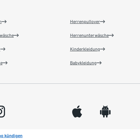
n
Herrenpullover
wäsche
Herrenunterwäsche
n
Kinderkleidung
e
Babykleidung
gram
appleinc
android
bo kündigen